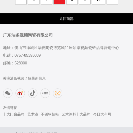
返回顶部
广东油条视频陶瓷有限公司
地址：佛山市禅城区华夏陶瓷博览城11座油条视频瓷砖品牌营销中心
电话：0757-85395039
邮编：528000
关注油条视频了解最新信息
友情链接：
十大门窗品牌
艺术漆
不锈钢橱柜
艺术涂料十大品牌
今日大今网