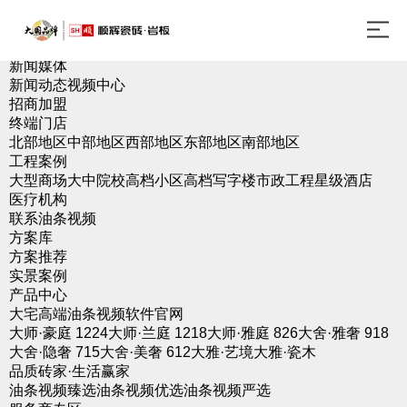
走进油条视频
品牌介绍
品牌简介
发展历程
新闻媒体
新闻动态
视频中心
招商加盟
终端门店
北部地区
中部地区
西部地区
东部地区
南部地区
工程案例
大型商场
大中院校
高档小区
高档写字楼
市政工程
星级酒店
医疗机构
联系油条视频
方案库
方案推荐
实景案例
产品中心
大宅高端油条视频软件官网
大师·豪庭 1224
大师·兰庭 1218
大师·雅庭 826
大舍·雅奢 918
大舍·隐奢 715
大舍·美奢 612
大雅·艺境
大雅·瓷木
品质砖家·生活赢家
油条视频臻选
油条视频优选
油条视频严选