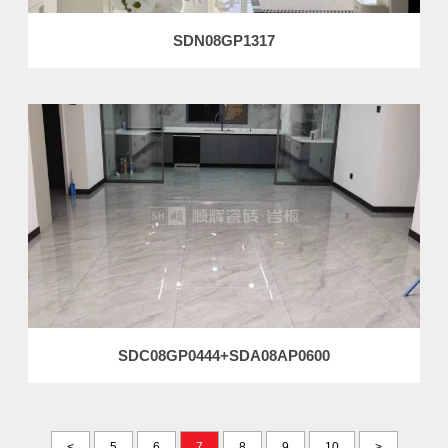
SDN08GP1317
SDC08GP0444+SDA08AP0600
<
5
6
7
8
9
10
>