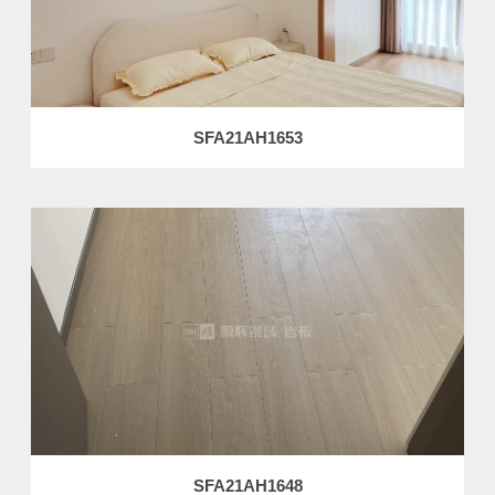
SFA21AH1653
SFA21AH1648