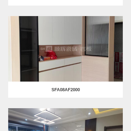
SFA08AF2000