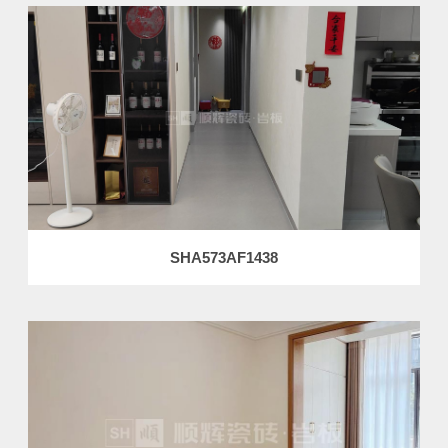
SHA573AF1438