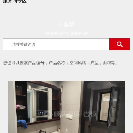
服务商专区
方案库
SHUNJU SCENARIOBASE
您也可以搜索产品编号，产品名称，空间风格，户型，面积等。