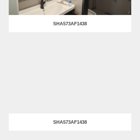
SHA573AF1438
SHA573AF1438